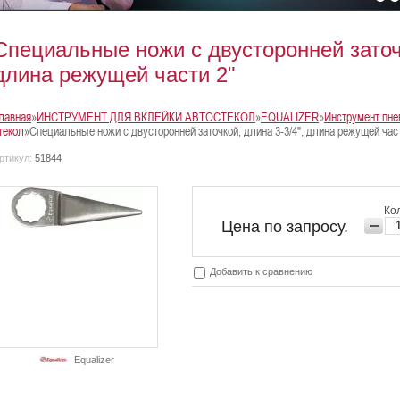
Специальные ножи с двусторонней заточк
длина режущей части 2"
лавная
»
ИНСТРУМЕНТ ДЛЯ ВКЛЕЙКИ АВТОСТЕКОЛ
»
EQUALIZER
»
Инструмент пне
текол
»Специальные ножи с двусторонней заточкой, длина 3-3/4", длина режущей част
ртикул:
51844
Кол
Цена по запросу.
Добавить к сравнению
Equalizer