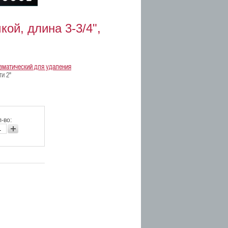
ой, длина 3-3/4",
вматический для удаления
и 2"
-во: