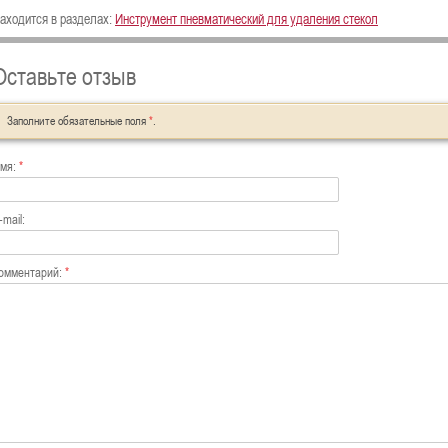
аходится в разделах:
Инструмент пневматический для удаления стекол
Оставьте отзыв
Заполните обязательные поля
*
.
мя:
*
-mail:
омментарий:
*