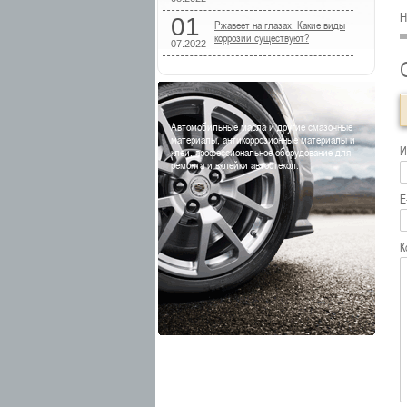
Н
01
Ржавеет на глазах. Какие виды
коррозии существуют?
07.2022
Автомобильные масла и другие смазочные
материалы, антикоррозионные материалы и
И
клеи, профессиональное оборудование для
ремонта и вклейки автостекол.
E
К