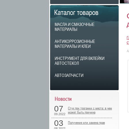
Каталог товаров
МАСЛА И СМАЗОЧНЫЕ
МАТЕРИАЛЫ
Г
АНТИКОРРОЗИОННЫЕ
с
МАТЕРИАЛЫ И КЛЕИ
А
ИНСТРУМЕНТ ДЛЯ ВКЛЕЙКИ
АВТОСТЕКОЛ
АВТОЗАПЧАСТИ
Новости
07
Стук при трогании с места: в чем
может быть причина
09.2022
03
Получение или замена прав
08.2022