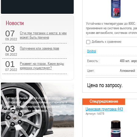
Новости
Устойчива к температурам до 800С.
применения на системе выхлопа, ра
07
кузове автомобиля, системах отопл
Стук при трогании с места: в чем
может быть причина
09.2022
Добавить к сравнению
03
Получение или замена прав
Dinitrol
08.2022
400 мл. аэр
Емкость:
01
Ржавеет на глазах. Какие виды
коррозии существуют?
07.2022
Алюминий
Цвет:
Цена по запросу.
Автомобильные масла и другие смазочные
Спецпредложение
материалы, антикоррозионные материалы и
клеи, профессиональное оборудование для
Цинковая грунтовка 443
ремонта и вклейки автостекол.
Артикул: 14075