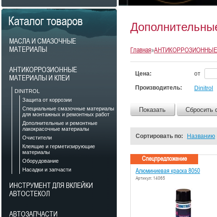
Каталог товаров
Дополнительны
МАСЛА И СМАЗОЧНЫЕ
МАТЕРИАЛЫ
Главная
»
АНТИКОРРОЗИОННЫЕ
АНТИКОРРОЗИОННЫЕ
Цена:
от
МАТЕРИАЛЫ И КЛЕИ
Производитель:
Dinitrol
DINITROL
Защита от коррозии
Специальные смазочные материалы
Показать
Сбросить 
для монтажных и ремонтных работ
Дополнительные и ремонтные
лакокрасочные материалы
Сортировать по:
Названию
Очистители
Клеящие и герметизирующие
материалы
Спецпредложение
Оборудование
Насадки и запчасти
Алюминиевая краска 8050
Артикул: 14065
ИНСТРУМЕНТ ДЛЯ ВКЛЕЙКИ
АВТОСТЕКОЛ
АВТОЗАПЧАСТИ