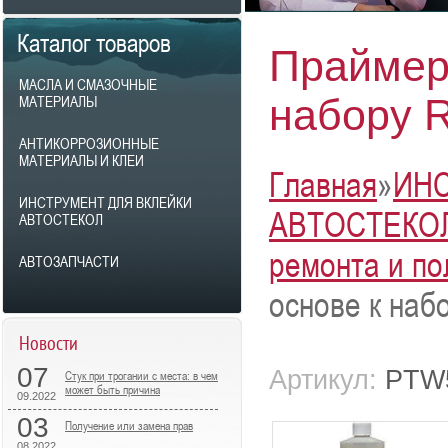
Каталог товаров
Праймер 
МАСЛА И СМАЗОЧНЫЕ
набору 
МАТЕРИАЛЫ
АНТИКОРРОЗИОННЫЕ
МАТЕРИАЛЫ И КЛЕИ
Главная
»
ИНС
ИНСТРУМЕНТ ДЛЯ ВКЛЕЙКИ
АВТОСТЕКО
АВТОСТЕКОЛ
ремонта и по
АВТОЗАПЧАСТИ
основе к наб
Новости
07
Артикул:
PTW
Стук при трогании с места: в чем
может быть причина
09.2022
03
Получение или замена прав
08.2022