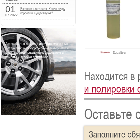
01
Ржавеет на глазах. Какие виды
коррозии существуют?
07.2022
Автомобильные масла и другие смазочные
материалы, антикоррозионные материалы и
клеи, профессиональное оборудование для
Equalizer
ремонта и вклейки автостекол.
Находится в 
и полировки 
Оставьте 
Заполните об