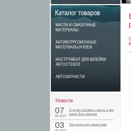
Каталог товаров
МАСЛА И СМАЗОЧНЫЕ
МАТЕРИАЛЫ
Г
АНТИКОРРОЗИОННЫЕ
в
МАТЕРИАЛЫ И КЛЕИ
А
ИНСТРУМЕНТ ДЛЯ ВКЛЕЙКИ
АВТОСТЕКОЛ
АВТОЗАПЧАСТИ
Новости
07
Стук при трогании с места: в чем
может быть причина
09.2022
03
Получение или замена прав
08.2022