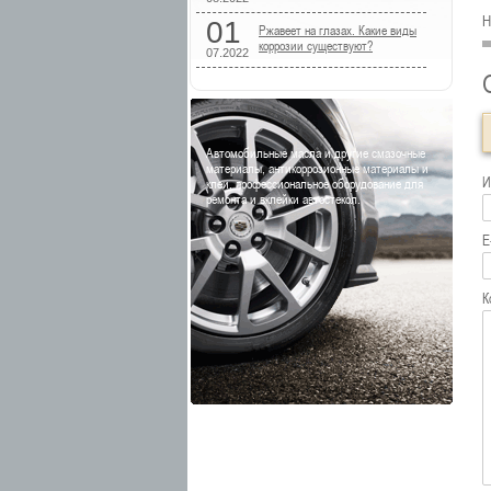
Н
01
Ржавеет на глазах. Какие виды
коррозии существуют?
07.2022
Автомобильные масла и другие смазочные
материалы, антикоррозионные материалы и
И
клеи, профессиональное оборудование для
ремонта и вклейки автостекол.
E
К