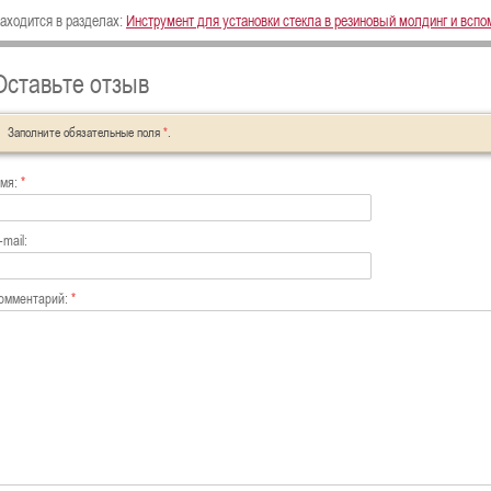
аходится в разделах:
Инструмент для установки стекла в резиновый молдинг и всп
Оставьте отзыв
Заполните обязательные поля
*
.
мя:
*
-mail:
омментарий:
*