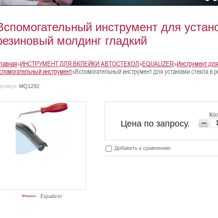
Вспомогательный инструмент для устано
резиновый молдинг гладкий
лавная
»
ИНСТРУМЕНТ ДЛЯ ВКЛЕЙКИ АВТОСТЕКОЛ
»
EQUALIZER
»
Инструмент для
спомогательный инструмент
»Вспомогательный инструмент для установки стекла в 
ртикул:
MQ1292
Кол
Цена по запросу.
Добавить к сравнению
Equalizer