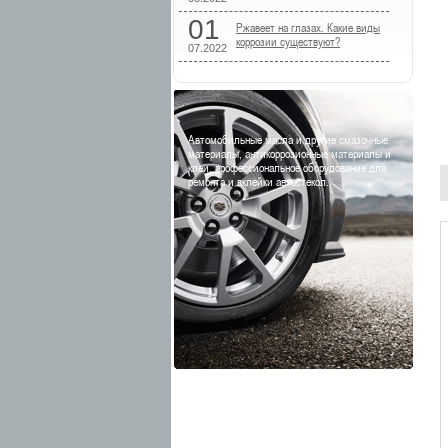
01
Ржавеет на глазах. Какие виды
коррозии существуют?
07.2022
Автомобильные масла и другие смазочные
материалы, антикоррозионные материалы и
клеи, профессиональное оборудование для
ремонта и вклейки автостекол.