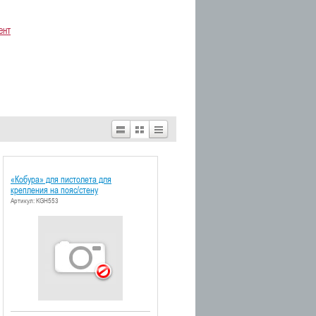
ент
«Кобура» для пистолета для
крепления на пояс/стену
Артикул: KGH553