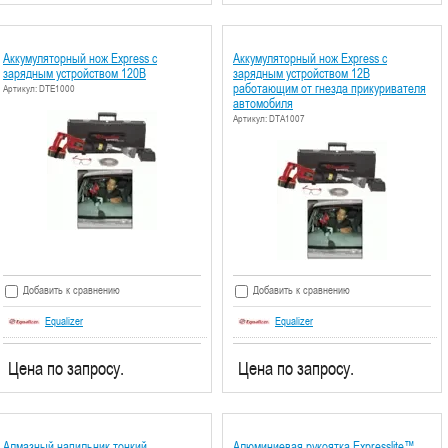
Аккумуляторный нож Express с
Аккумуляторный нож Express с
зарядным устройством 120В
зарядным устройством 12В
работающим от гнезда прикуривателя
Артикул: DTE1000
автомобиля
Артикул: DTA1007
Добавить к сравнению
Добавить к сравнению
Equalizer
Equalizer
Цена по запросу.
Цена по запросу.
Алмазный напильник тонкий
Алюминиевая рукоятка Expresslite™