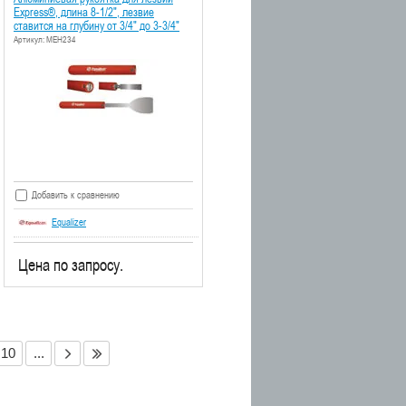
Express®, длина 8-1/2", лезвие
ставится на глубину от 3/4" до 3-3/4"
Артикул: MEH234
Добавить к сравнению
Equalizer
Цена по запросу.
10
...