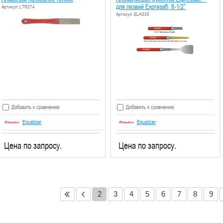
для лезвий Express®, 8-1/2"
Артикул: LTR274
Артикул: ELH235
Добавить к сравнению
Добавить к сравнению
Equalizer
Equalizer
Цена по запросу.
Цена по запросу.
2
3
4
5
6
7
8
9